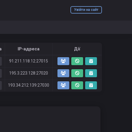
Увійти на сайт
в
IP-адреса
Дії
91.211.118.12:27015
195.3.223.128:27020
193.34.212.139:27030