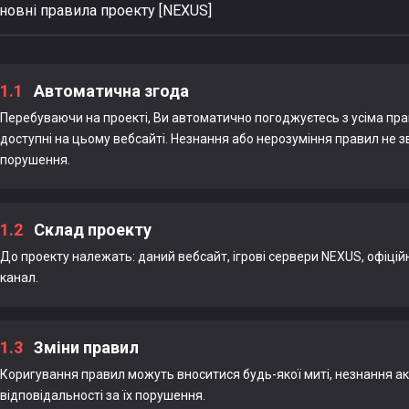
новні правила проекту [NEXUS]
1.1
Автоматична згода
Перебуваючи на проекті, Ви автоматично погоджуєтесь з усіма пра
доступні на цьому вебсайті. Незнання або нерозуміння правил не зві
порушення.
1.2
Склад проекту
До проекту належать: даний вебсайт, ігрові сервери NEXUS, офіційн
канал.
1.3
Зміни правил
Коригування правил можуть вноситися будь-якої миті, незнання акт
відповідальності за їх порушення.