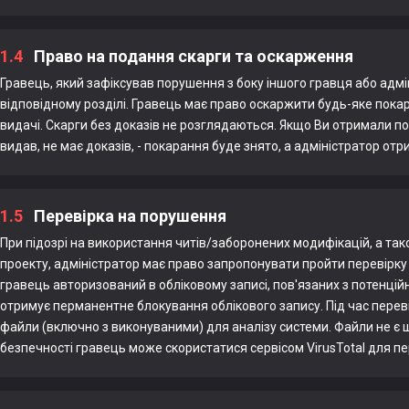
1.4
Право на подання скарги та оскарження
Гравець, який зафіксував порушення з боку іншого гравця або адмін
відповідному розділі. Гравець має право оскаржити будь-яке пока
видачі. Скарги без доказів не розглядаються. Якщо Ви отримали по
видав, не має доказів, - покарання буде знято, а адміністратор о
1.5
Перевірка на порушення
При підозрі на використання читів/заборонених модифікацій, а та
проекту, адміністратор має право запропонувати пройти перевірку
гравець авторизований в обліковому записі, пов'язаних з потенці
отримує перманентне блокування облікового запису. Під час пере
файли (включно з виконуваними) для аналізу системи. Файли не є ш
безпечності гравець може скористатися сервісом VirusTotal для пе