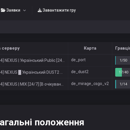
Заявки
Завантажити гру
 серверу
Карта
Гравці
de_port
4] NEXUS | Український Public [24/7]
1/50
de_dust2
] NEXUS █ Український DUST2 Public █ [24/7]
17/40
de_mirage_csgo_v2
] NEXUS | MIX [24/7] [В очікуванні: 10]
1/14
агальні положення