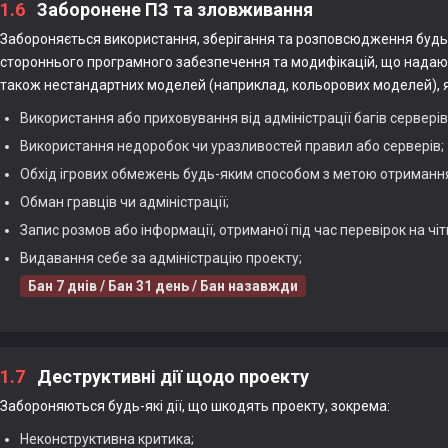
1.6
Заборонене ПЗ та зловживання
Забороняється використання, зберігання та розповсюдження будь-я
стороннього програмного забезпечення та модифікацій, що надаю
також нестандартних моделей (наприклад, кольорових моделей), я
Використання або приховування від адміністрації багів серверів
Використання недоробок чи уразливостей правил або серверів;
Обхід ігрових обмежень будь-яким способом з метою отримання
Обман гравців чи адміністрації;
Запис розмов або інформації, отриманої під час перевірок на чіт
Видавання себе за адміністрацію проекту;
Бан 7 днів / Бан 31 день / Бан назавжди
1.7
Деструктивні дії щодо проекту
Забороняються будь-які дії, що шкодять проекту, зокрема:
Неконструктивна критика;