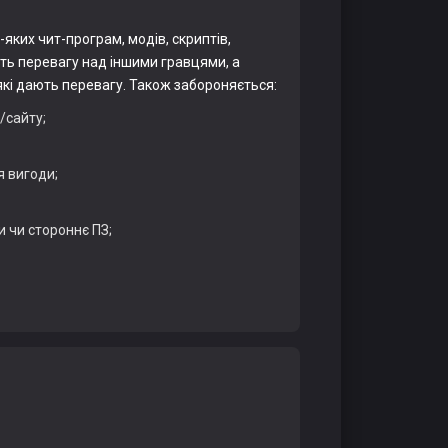
ких чит-програм, модів, скриптів,
ть перевагу над іншими гравцями, а
кі дають перевагу. Також забороняється:
/сайту;
 вигоди;
и чи стороннє ПЗ;