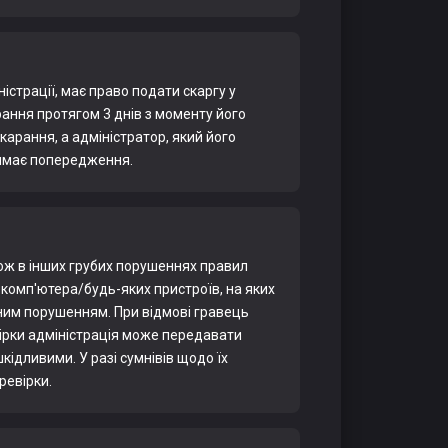
істрації, має право подати скаргу у
рання протягом 3 днів з моменту його
карання, а адміністратор, який його
тримає попередження.
кож в інших грубих порушеннях правил
 комп'ютера/будь-яких пристроїв, на яких
йним порушенням. При відмові гравець
вірки адміністрація може передавати
кідливими. У разі сумнівів щодо їх
ревірки.